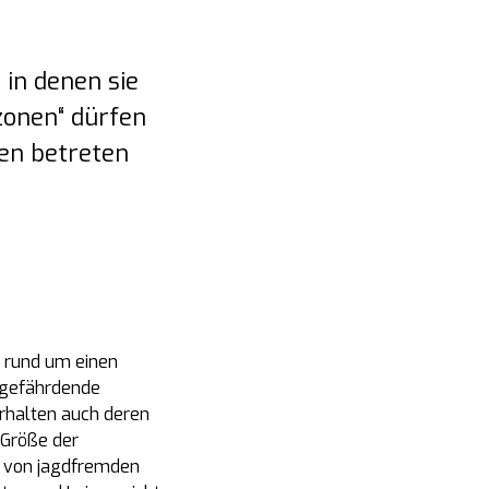
in denen sie
zonen“ dürfen
en betreten
n rund um einen
ldgefährdende
rhalten auch deren
 Größe der
n von jagdfremden