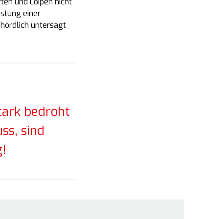
ten und Loipen nicht
istung einer
ördlich untersagt
tark bedroht
ss, sind
g!
lines
Die Initiative
wusst
Was dahinter steckt