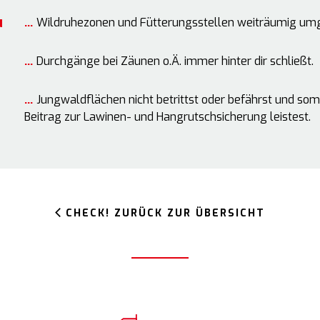
DEINE BASICS
u
Wildruhezonen und Fütterungsstellen weiträumig um
NATURVERTRÄGLI
SCHUTZGEBIETE
TOURENPLANU
IERWELT-WISSEN
Durchgänge bei Zäunen o.Ä. immer hinter dir schließt.
BIKE-KODEX VORAR
Jungwaldflächen nicht betrittst oder befährst und som
Beitrag zur Lawinen- und Hangrutschsicherung leistest.
CHECK! ZURÜCK ZUR ÜBERSICHT