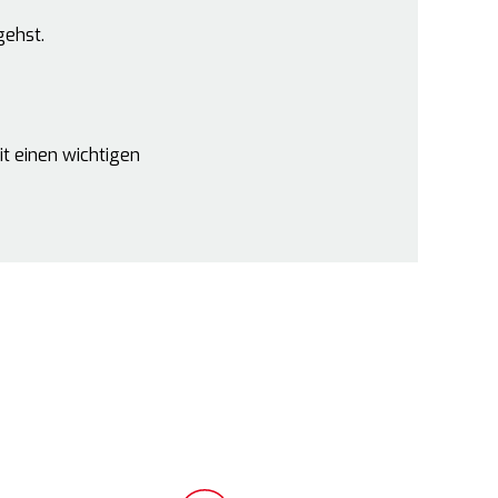
gehst.
CHE
NG
LBERG
it einen wichtigen