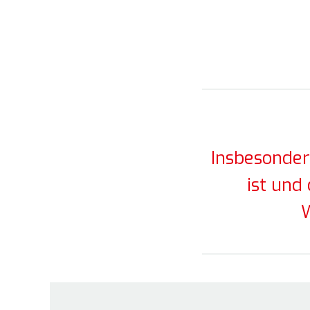
Insbesonder
ist und
W
Was d