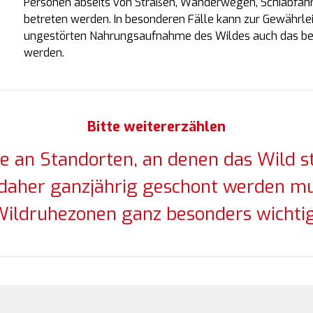
Personen abseits von Straßen, Wanderwegen, Schiabfahr
betreten werden. In besonderen Fälle kann zur Gewährle
ungestörten Nahrungsaufnahme des Wildes auch das beh
werden.
Bitte weitererzählen
e an Standorten, an denen das Wild s
 daher ganzjährig geschont werden mu
ildruhezonen ganz besonders wichti
In der Natur
Outdoor-Guide
u draußen wissen musst
Vorarlbergs Natur be
erleben